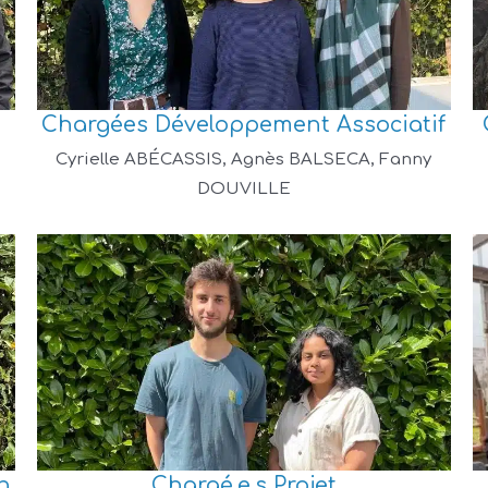
Chargées Développement Associatif
Cyrielle ABÉCASSIS, Agnès BALSECA, Fanny
DOUVILLE
n
Chargé.e.s Projet