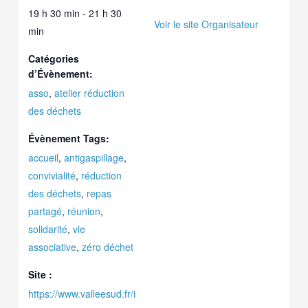
19 h 30 min - 21 h 30
Voir le site Organisateur
min
Catégories
d’Évènement:
asso
,
atelier réduction
des déchets
Évènement Tags:
accueil
,
antigaspillage
,
convivialité
,
réduction
des déchets
,
repas
partagé
,
réunion
,
solidarité
,
vie
associative
,
zéro déchet
Site :
https://www.valleesud.fr/i