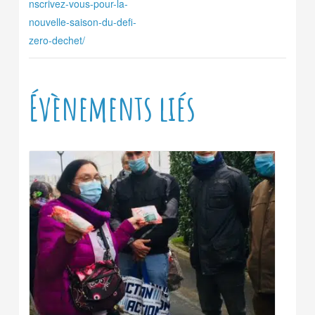
nscrivez-vous-pour-la-
nouvelle-saison-du-defi-
zero-dechet/
Évènements liés