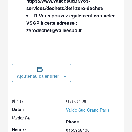
https://www.valleesud.fr/vos-
services/dechets/defi-zero-dechet/
📎
Vous pouvez également contacter
VSGP à cette adresse :
zerodechet@valleesud.fr
Ajouter au calendrier
DÉTAILS
ORGANISATEUR
Date :
Vallée Sud Grand Paris
février 24
Phone
Heure :
0155958400