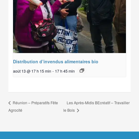
Distribution d’invendus alimentaires bio
août 13 @ 17 h 15 min
-
17 h 45 min
Les Après-Midis BEcréatif – Travailler
Réunion – Préparatifs Fête
Agrocité
le Bois