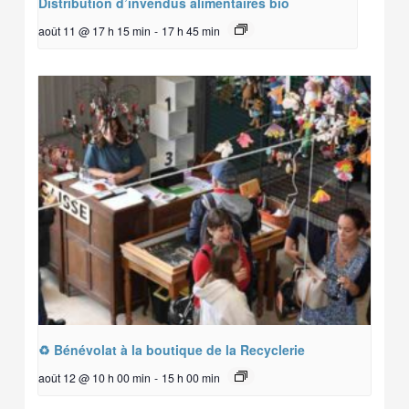
Distribution d’invendus alimentaires bio
août 11 @ 17 h 15 min
-
17 h 45 min
♻️ Bénévolat à la boutique de la Recyclerie
août 12 @ 10 h 00 min
-
15 h 00 min