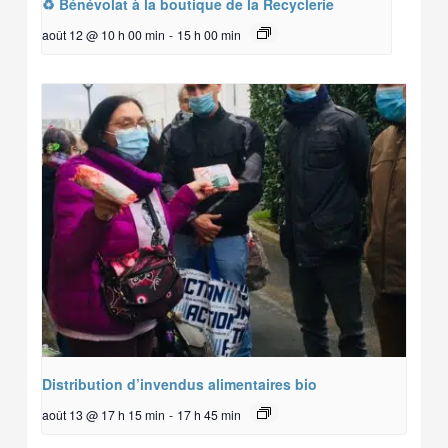
♻️ Bénévolat à la boutique de la Recyclerie
août 12 @ 10 h 00 min
-
15 h 00 min
Distribution d’invendus alimentaires bio
août 13 @ 17 h 15 min
-
17 h 45 min