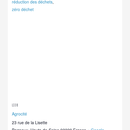
réduction des déchets
,
zéro déchet
LIEU
Agrocité
23 rue de la Lisette
Bagneux
,
Hauts-de-Seine
92220
France
+ Google