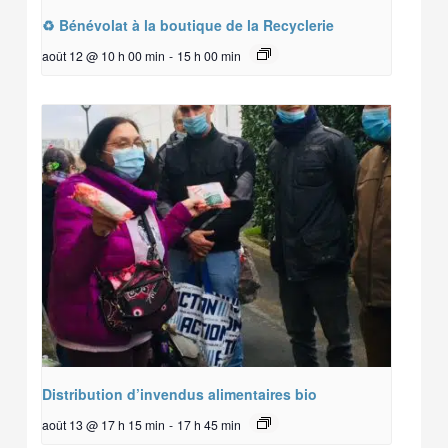
♻️ Bénévolat à la boutique de la Recyclerie
août 12 @ 10 h 00 min
-
15 h 00 min
Distribution d’invendus alimentaires bio
août 13 @ 17 h 15 min
-
17 h 45 min