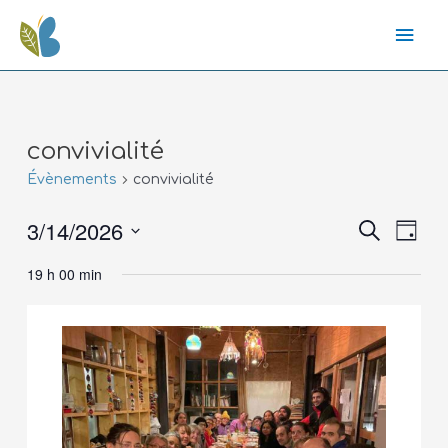
convivialité
Évènements
convivialité
3/14/2026
Recher
Nav
Recherche
Jour
de
Sélectionnez
19 h 00 min
vue
une
et
date.
Évè
navig
de