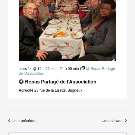
vues
Évène
mars 14 @ 19 h 00 min
-
21 h 00 min
😋 Repas Partagé
de l’Association
😋 Repas Partagé de l’Association
Agrocité
23 rue de la Lisette, Bagneux
Jour précédent
Jour suivant