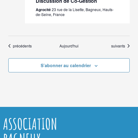
Discussion de Co-Gestion
Agrocité
23 rue de la Lisette, Bagneux, Hauts-
de-Seine, France
Évènements
Évènements
précédents
Aujourd'hui
suivants
S’abonner au calendrier
ASSOCIATION