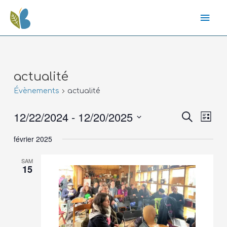
actualité
Évènements
actualité
12/22/2024
 - 
12/20/2025
Recher
Nav
Recherche
Liste
de
Sélectionnez
février 2025
vue
une
et
date.
Évè
SAM
15
navig
de