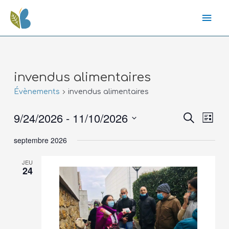
invendus alimentaires
Évènements
invendus alimentaires
9/24/2026
 - 
11/10/2026
Recher
Nav
Recherche
Liste
de
Sélectionnez
septembre 2026
vue
une
et
date.
Évè
JEU
24
navig
de