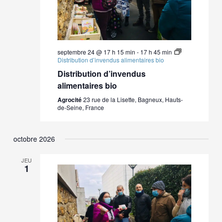
vues
Évène
septembre 24 @ 17 h 15 min
-
17 h 45 min
Distribution d’invendus alimentaires bio
Distribution d’invendus
alimentaires bio
Agrocité
23 rue de la Lisette, Bagneux, Hauts-
de-Seine, France
octobre 2026
JEU
1