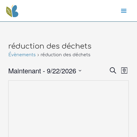
réduction des déchets
Évènements
réduction des déchets
Maintenant
 - 
9/22/2026
Recher
Nav
Recherche
Plan
de
Sélectionnez
vue
la
et
date
Évè
navig
de