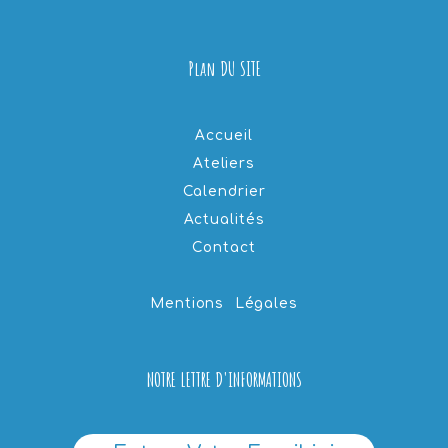
17 h 15 min
-
17 h 45 min
SEP
10
Distribution d’invendus alimentaires bio
Plan DU SITE
23 rue de la Lisette, Bagneux
Agrocité
17 h 15 min
-
17 h 45 min
SEP
Accueil
15
Distribution d’invendus alimentaires bio
Ateliers
23 rue de la Lisette, Bagneux
Agrocité
Calendrier
Actualités
17 h 15 min
-
17 h 45 min
SEP
17
Distribution d’invendus alimentaires bio
Contact
23 rue de la Lisette, Bagneux
Agrocité
Mentions Légales
17 h 15 min
-
17 h 45 min
SEP
22
Distribution d’invendus alimentaires bio
23 rue de la Lisette, Bagneux
Agrocité
NOTRE LETTRE D'INFORMATIONS