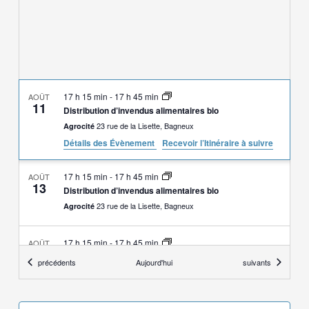
vues
Évène
17 h 15 min
-
17 h 45 min
AOÛT
11
Distribution d’invendus alimentaires bio
23 rue de la Lisette, Bagneux
Agrocité
Détails des Évènement
Recevoir l’Itinéraire à suivre
17 h 15 min
-
17 h 45 min
AOÛT
13
Distribution d’invendus alimentaires bio
23 rue de la Lisette, Bagneux
Agrocité
17 h 15 min
-
17 h 45 min
AOÛT
18
Distribution d’invendus alimentaires bio
Évènements
Évènements
précédents
Aujourd'hui
suivants
23 rue de la Lisette, Bagneux
Agrocité
17 h 15 min
-
17 h 45 min