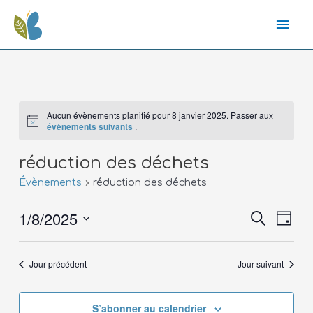
Aucun évènements planifié pour 8 janvier 2025. Passer aux
évènements suivants
.
réduction des déchets
Évènements
réduction des déchets
1/8/2025
Recher
Nav
Recherche
Jour
de
Sélectionnez
vue
une
et
Jour précédent
Jour suivant
date.
Évè
S’abonner au calendrier