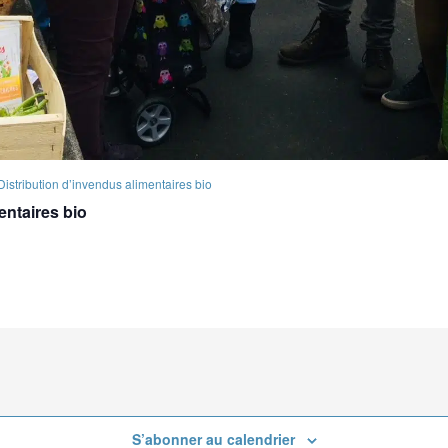
Distribution d’invendus alimentaires bio
entaires bio
S’abonner au calendrier